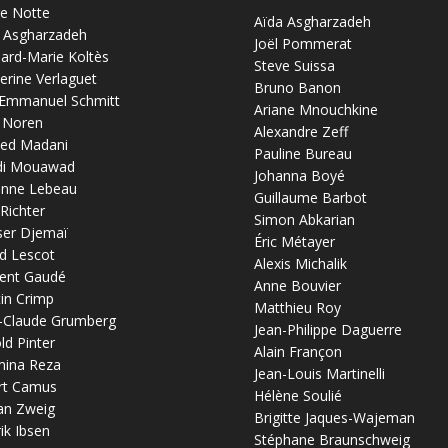
re Notte
Aïda Asgharzadeh
 Asgharzadeh
Joël Pommerat
ard-Marie Koltès
Steve Suissa
erine Verlaguet
Bruno Banon
-Emmanuel Schmitt
Ariane Mnouchkine
 Noren
Alexandre Zeff
ed Madani
Pauline Bureau
di Mouawad
Johanna Boyé
anne Lebeau
Guillaume Barbot
 Richter
Simon Abkarian
ser Djemaï
Éric Métayer
d Lescot
Alexis Michalik
ent Gaudé
Anne Bouvier
in Crimp
Matthieu Roy
-Claude Grumberg
Jean-Philippe Daguerre
ld Pinter
Alain Françon
mina Reza
Jean-Louis Martinelli
rt Camus
Hélène Soulié
an Zweig
Brigitte Jaques-Wajeman
ik Ibsen
Stéphane Braunschweig