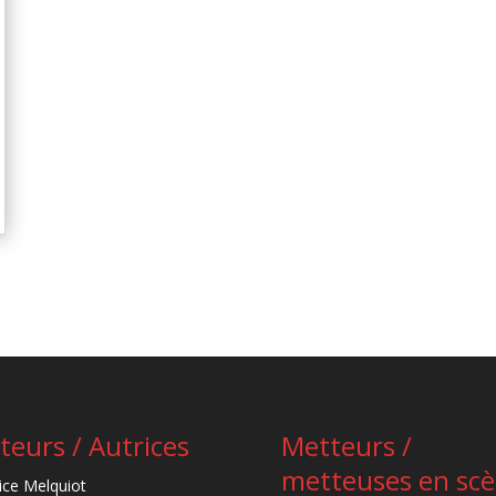
teurs / Autrices
Metteurs /
metteuses en sc
ice Melquiot