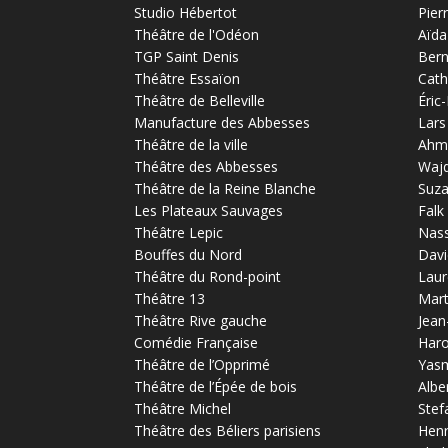
Studio Hébertot
Pier
Théâtre de l'Odéon
Aïda
TGP Saint Denis
Bern
Théâtre Essaïon
Cath
Théâtre de Belleville
Éric
Manufacture des Abbesses
Lars
Théâtre de la ville
Ahm
Théâtre des Abbesses
Waj
Théâtre de la Reine Blanche
Suz
Les Plateaux Sauvages
Falk
Théâtre Lepic
Nas
Bouffes du Nord
Davi
Théâtre du Rond-point
Laur
Théâtre 13
Mart
Théâtre Rive gauche
Jean
Comédie Française
Haro
Théâtre de l’Opprimé
Yas
Théâtre de l’Épée de bois
Albe
Théâtre Michel
Stef
Théâtre des Béliers parisiens
Henr