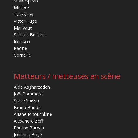
Shakespeare
Molière
Tchekhov
Victor Hugo
Marivaux
Samuel Beckett
Ionesco
Racine
Corneille
Metteurs / metteuses en scène
Aïda Asgharzadeh
Joël Pommerat
Steve Suissa
Bruno Banon
Ariane Mnouchkine
Alexandre Zeff
Pauline Bureau
Johanna Boyé