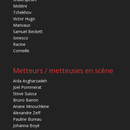
Molière
Tchekhov
Victor Hugo
Marivaux
Samuel Beckett
Ionesco
Racine
Corneille
Metteurs / metteuses en scène
Aïda Asgharzadeh
Joël Pommerat
Steve Suissa
Bruno Banon
Ariane Mnouchkine
Alexandre Zeff
Pauline Bureau
Johanna Boyé