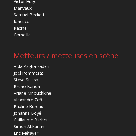
Victor Hugo
Marivaux
Samuel Beckett
Ionesco
Racine
Corneille
Metteurs / metteuses en scène
Aïda Asgharzadeh
Joël Pommerat
Steve Suissa
Bruno Banon
Ariane Mnouchkine
Alexandre Zeff
Pauline Bureau
Johanna Boyé
Guillaume Barbot
Simon Abkarian
Éric Métayer