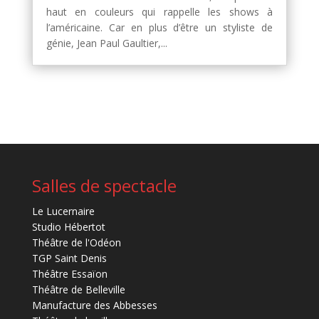
haut en couleurs qui rappelle les shows à
l’américaine. Car en plus d’être un styliste de
génie, Jean Paul Gaultier,...
Salles de spectacle
Le Lucernaire
Studio Hébertot
Théâtre de l'Odéon
TGP Saint Denis
Théâtre Essaïon
Théâtre de Belleville
Manufacture des Abbesses