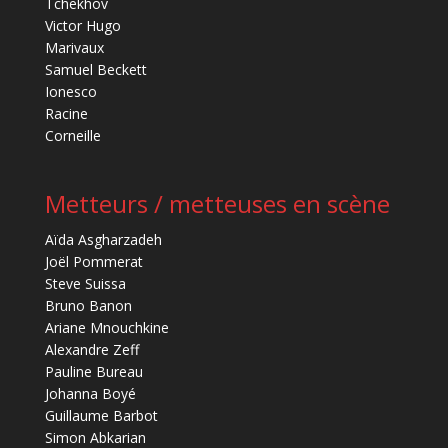
Tchekhov
Victor Hugo
Marivaux
Samuel Beckett
Ionesco
Racine
Corneille
Metteurs / metteuses en scène
Aïda Asgharzadeh
Joël Pommerat
Steve Suissa
Bruno Banon
Ariane Mnouchkine
Alexandre Zeff
Pauline Bureau
Johanna Boyé
Guillaume Barbot
Simon Abkarian