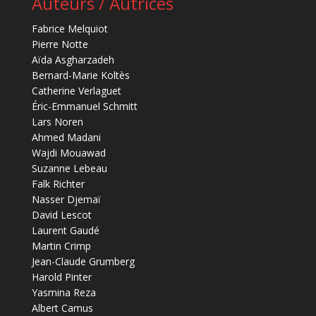
Auteurs / Autrices
Fabrice Melquiot
Pierre Notte
Aïda Asgharzadeh
Bernard-Marie Koltès
Catherine Verlaguet
Éric-Emmanuel Schmitt
Lars Noren
Ahmed Madani
Wajdi Mouawad
Suzanne Lebeau
Falk Richter
Nasser Djemaï
David Lescot
Laurent Gaudé
Martin Crimp
Jean-Claude Grumberg
Harold Pinter
Yasmina Reza
Albert Camus