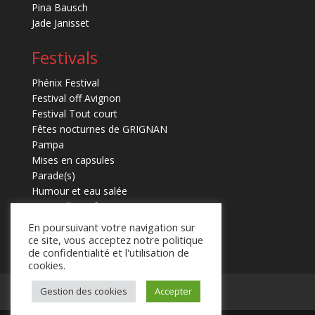
Pina Bausch
Jade Janisset
Festivals
Phénix Festival
Festival off Avignon
Festival Tout court
Fêtes nocturnes de GRIGNAN
Pampa
Mises en capsules
Parade(s)
Humour et eau salée
Marmaille en fugues
En poursuivant votre navigation sur
ce site, vous acceptez notre politique
de confidentialité et l'utilisation de
cookies.
Mentions légales
Contact
Gestion des cookies
Accepter