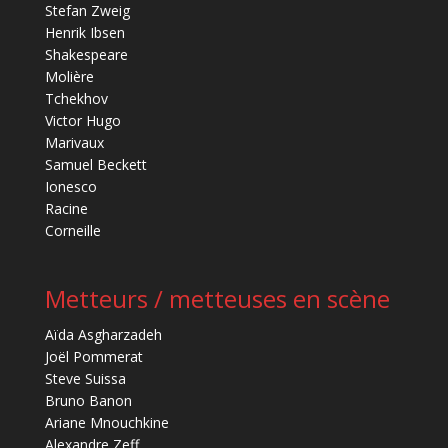
Stefan Zweig
Henrik Ibsen
Shakespeare
Molière
Tchekhov
Victor Hugo
Marivaux
Samuel Beckett
Ionesco
Racine
Corneille
Metteurs / metteuses en scène
Aïda Asgharzadeh
Joël Pommerat
Steve Suissa
Bruno Banon
Ariane Mnouchkine
Alexandre Zeff