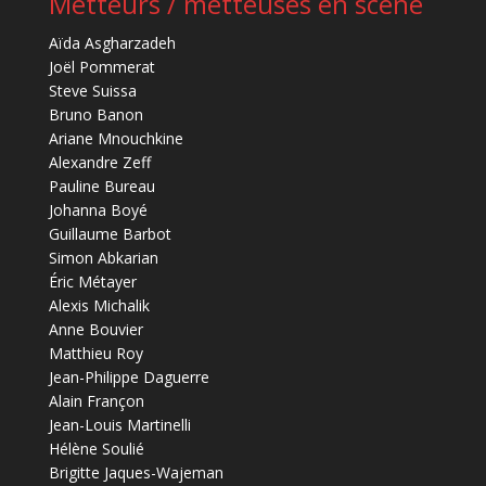
Metteurs / metteuses en scène
Aïda Asgharzadeh
Joël Pommerat
Steve Suissa
Bruno Banon
Ariane Mnouchkine
Alexandre Zeff
Pauline Bureau
Johanna Boyé
Guillaume Barbot
Simon Abkarian
Éric Métayer
Alexis Michalik
Anne Bouvier
Matthieu Roy
Jean-Philippe Daguerre
Alain Françon
Jean-Louis Martinelli
Hélène Soulié
Brigitte Jaques-Wajeman