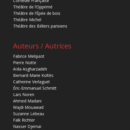
Comédie Française
Théâtre de l’Opprimé
Théâtre de l’Épée de bois
Théâtre Michel
Théâtre des Béliers parisiens
Auteurs / Autrices
Fabrice Melquiot
Pierre Notte
Aïda Asgharzadeh
Bernard-Marie Koltès
Catherine Verlaguet
Éric-Emmanuel Schmitt
Lars Noren
Ahmed Madani
Wajdi Mouawad
Suzanne Lebeau
Falk Richter
Nasser Djemaï