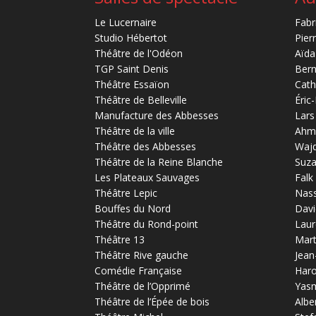
Le Lucernaire
Fabr
Studio Hébertot
Pier
Théâtre de l'Odéon
Aïda
TGP Saint Denis
Bern
Théâtre Essaïon
Cath
Théâtre de Belleville
Éric
Manufacture des Abbesses
Lars
Théâtre de la ville
Ahm
Théâtre des Abbesses
Waj
Théâtre de la Reine Blanche
Suz
Les Plateaux Sauvages
Falk
Théâtre Lepic
Nas
Bouffes du Nord
Davi
Théâtre du Rond-point
Laur
Théâtre 13
Mart
Théâtre Rive gauche
Jean
Comédie Française
Haro
Théâtre de l’Opprimé
Yas
Théâtre de l’Épée de bois
Albe