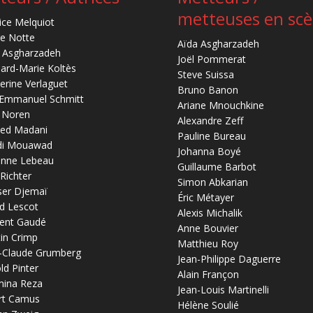
metteuses en sc
ice Melquiot
re Notte
Aïda Asgharzadeh
 Asgharzadeh
Joël Pommerat
ard-Marie Koltès
Steve Suissa
erine Verlaguet
Bruno Banon
-Emmanuel Schmitt
Ariane Mnouchkine
 Noren
Alexandre Zeff
ed Madani
Pauline Bureau
di Mouawad
Johanna Boyé
anne Lebeau
Guillaume Barbot
 Richter
Simon Abkarian
ser Djemaï
Éric Métayer
d Lescot
Alexis Michalik
ent Gaudé
Anne Bouvier
in Crimp
Matthieu Roy
-Claude Grumberg
Jean-Philippe Daguerre
ld Pinter
Alain Françon
mina Reza
Jean-Louis Martinelli
rt Camus
Hélène Soulié