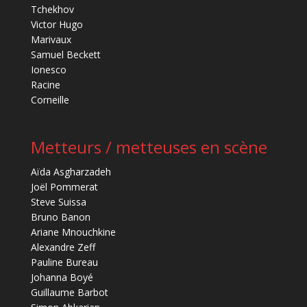
Tchekhov
Victor Hugo
Marivaux
Samuel Beckett
Ionesco
Racine
Corneille
Metteurs / metteuses en scène
Aïda Asgharzadeh
Joël Pommerat
Steve Suissa
Bruno Banon
Ariane Mnouchkine
Alexandre Zeff
Pauline Bureau
Johanna Boyé
Guillaume Barbot