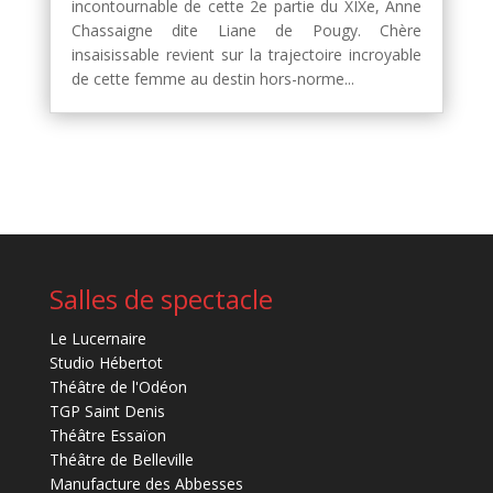
incontournable de cette 2e partie du XIXe, Anne
Chassaigne dite Liane de Pougy. Chère
insaisissable revient sur la trajectoire incroyable
de cette femme au destin hors-norme...
Salles de spectacle
Le Lucernaire
Studio Hébertot
Théâtre de l'Odéon
TGP Saint Denis
Théâtre Essaïon
Théâtre de Belleville
Manufacture des Abbesses