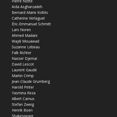
Pierre Notte
Aïda Asgharzadeh
Bernard-Marie Koltès
Catherine Verlaguet
Éric-Emmanuel Schmitt
Lars Noren
Ahmed Madani
Wajdi Mouawad
Suzanne Lebeau
Falk Richter
Nasser Djemaï
David Lescot
Laurent Gaudé
Martin Crimp
Jean-Claude Grumberg
Harold Pinter
Yasmina Reza
Albert Camus
Stefan Zweig
Henrik Ibsen
Shakespeare