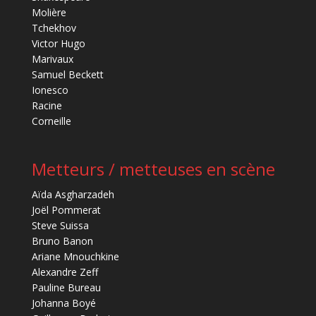
Molière
Tchekhov
Victor Hugo
Marivaux
Samuel Beckett
Ionesco
Racine
Corneille
Metteurs / metteuses en scène
Aïda Asgharzadeh
Joël Pommerat
Steve Suissa
Bruno Banon
Ariane Mnouchkine
Alexandre Zeff
Pauline Bureau
Johanna Boyé