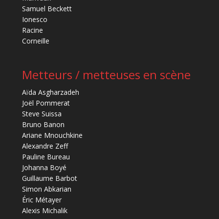
Samuel Beckett
Ionesco
Racine
Corneille
Metteurs / metteuses en scène
Aïda Asgharzadeh
Joël Pommerat
Steve Suissa
Bruno Banon
Ariane Mnouchkine
Alexandre Zeff
Pauline Bureau
Johanna Boyé
Guillaume Barbot
Simon Abkarian
Éric Métayer
Alexis Michalik