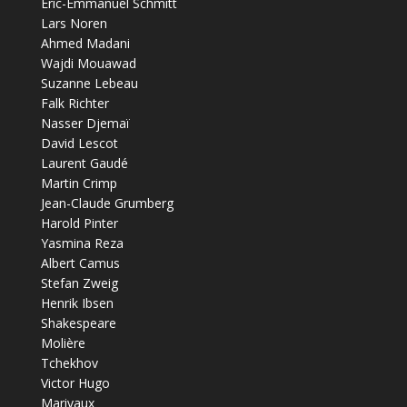
Éric-Emmanuel Schmitt
Lars Noren
Ahmed Madani
Wajdi Mouawad
Suzanne Lebeau
Falk Richter
Nasser Djemaï
David Lescot
Laurent Gaudé
Martin Crimp
Jean-Claude Grumberg
Harold Pinter
Yasmina Reza
Albert Camus
Stefan Zweig
Henrik Ibsen
Shakespeare
Molière
Tchekhov
Victor Hugo
Marivaux