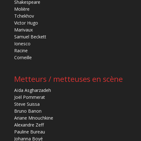
Shakespeare
Molière
Tchekhov
Victor Hugo
Marivaux
Samuel Beckett
Ionesco
Racine
Corneille
Metteurs / metteuses en scène
Aïda Asgharzadeh
Joël Pommerat
Steve Suissa
Bruno Banon
Ariane Mnouchkine
Alexandre Zeff
Pauline Bureau
Johanna Boyé