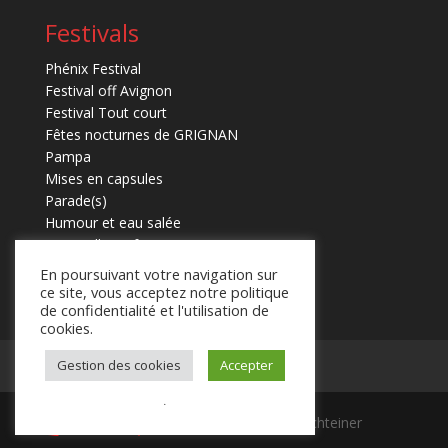
Festivals
Phénix Festival
Festival off Avignon
Festival Tout court
Fêtes nocturnes de GRIGNAN
Pampa
Mises en capsules
Parade(s)
Humour et eau salée
Marmaille en fugues
En poursuivant votre navigation sur
ce site, vous acceptez notre politique
de confidentialité et l'utilisation de
cookies.
Gestion des cookies
Accepter
Mentions légales
Contact
.
© 2025 Laurent Schteiner