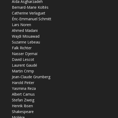
Aïda Asgharzadeh
Bernard-Marie Koltès
Catherine Verlaguet
Éric-Emmanuel Schmitt
Lars Noren
Ahmed Madani
Wajdi Mouawad
Suzanne Lebeau
Falk Richter
Nasser Djemaï
David Lescot
Laurent Gaudé
Martin Crimp
Jean-Claude Grumberg
Harold Pinter
Yasmina Reza
Albert Camus
Stefan Zweig
Henrik Ibsen
Shakespeare
Molière