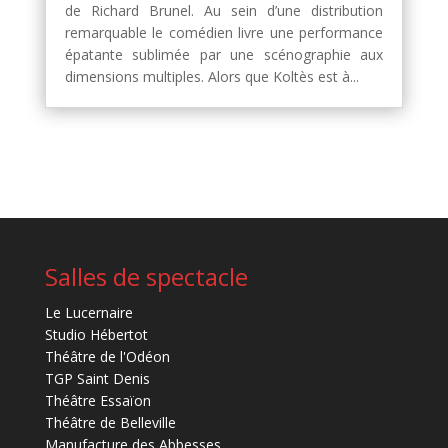
de Richard Brunel. Au sein d’une distribution
remarquable le comédien livre une performance
épatante sublimée par une scénographie aux
dimensions multiples. Alors que Koltès est à...
Salles de spectacle
Le Lucernaire
Studio Hébertot
Théâtre de l'Odéon
TGP Saint Denis
Théâtre Essaïon
Théâtre de Belleville
Manufacture des Abbesses