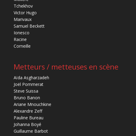
Tchekhov
Victor Hugo
Marivaux
Samuel Beckett
Ionesco
Racine
Corneille
Metteurs / metteuses en scène
Aïda Asgharzadeh
Joël Pommerat
Steve Suissa
Bruno Banon
Ariane Mnouchkine
Alexandre Zeff
Pauline Bureau
Johanna Boyé
Guillaume Barbot