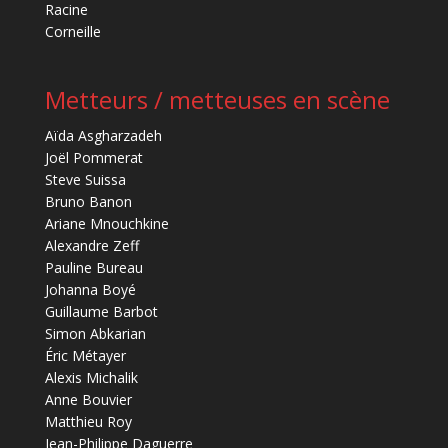
Racine
Corneille
Metteurs / metteuses en scène
Aïda Asgharzadeh
Joël Pommerat
Steve Suissa
Bruno Banon
Ariane Mnouchkine
Alexandre Zeff
Pauline Bureau
Johanna Boyé
Guillaume Barbot
Simon Abkarian
Éric Métayer
Alexis Michalik
Anne Bouvier
Matthieu Roy
Jean-Philippe Daguerre