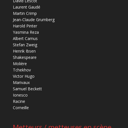
David Lescot
Laurent Gaudé
Martin Crimp
Jean-Claude Grumberg
Harold Pinter
Yasmina Reza
Albert Camus
Stefan Zweig
Henrik Ibsen
Shakespeare
Molière
Tchekhov
Victor Hugo
Marivaux
Samuel Beckett
Ionesco
Racine
Corneille
Metteurs / metteuses en scène