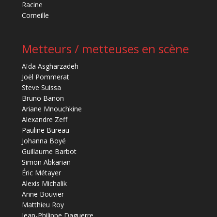
Racine
Corneille
Metteurs / metteuses en scène
Aïda Asgharzadeh
Joël Pommerat
Steve Suissa
Bruno Banon
Ariane Mnouchkine
Alexandre Zeff
Pauline Bureau
Johanna Boyé
Guillaume Barbot
Simon Abkarian
Éric Métayer
Alexis Michalik
Anne Bouvier
Matthieu Roy
Jean-Philippe Daguerre