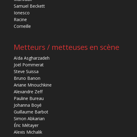
Samuel Beckett
Ionesco
Racine
Corneille
Metteurs / metteuses en scène
Aïda Asgharzadeh
Joël Pommerat
Steve Suissa
Bruno Banon
Ariane Mnouchkine
Alexandre Zeff
Pauline Bureau
Johanna Boyé
Guillaume Barbot
Simon Abkarian
Éric Métayer
Alexis Michalik