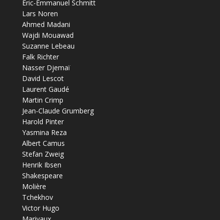
Éric-Emmanuel Schmitt
Lars Noren
Ahmed Madani
Wajdi Mouawad
Suzanne Lebeau
Falk Richter
Nasser Djemaï
David Lescot
Laurent Gaudé
Martin Crimp
Jean-Claude Grumberg
Harold Pinter
Yasmina Reza
Albert Camus
Stefan Zweig
Henrik Ibsen
Shakespeare
Molière
Tchekhov
Victor Hugo
Marivaux