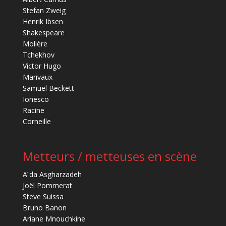
Stefan Zweig
Henrik Ibsen
Shakespeare
Molière
Tchekhov
Victor Hugo
Marivaux
Samuel Beckett
Ionesco
Racine
Corneille
Metteurs / metteuses en scène
Aïda Asgharzadeh
Joël Pommerat
Steve Suissa
Bruno Banon
Ariane Mnouchkine