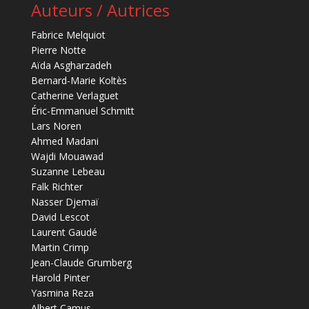
Auteurs / Autrices
Fabrice Melquiot
Pierre Notte
Aïda Asgharzadeh
Bernard-Marie Koltès
Catherine Verlaguet
Éric-Emmanuel Schmitt
Lars Noren
Ahmed Madani
Wajdi Mouawad
Suzanne Lebeau
Falk Richter
Nasser Djemaï
David Lescot
Laurent Gaudé
Martin Crimp
Jean-Claude Grumberg
Harold Pinter
Yasmina Reza
Albert Camus