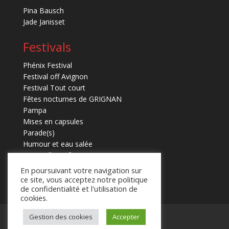
Pina Bausch
Jade Janisset
Festivals
Phénix Festival
Festival off Avignon
Festival Tout court
Fêtes nocturnes de GRIGNAN
Pampa
Mises en capsules
Parade(s)
Humour et eau salée
Marmaille en fugues
En poursuivant votre navigation sur
ce site, vous acceptez notre politique
de confidentialité et l'utilisation de
cookies.
Mentions légales
Contact
Gestion des cookies
Accepter