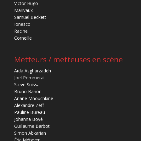
Victor Hugo
Marivaux
Samuel Beckett
Ionesco
Racine
Corneille
Metteurs / metteuses en scène
Aïda Asgharzadeh
Joël Pommerat
Steve Suissa
Bruno Banon
Ariane Mnouchkine
Alexandre Zeff
Pauline Bureau
Johanna Boyé
Guillaume Barbot
Simon Abkarian
Éric Métayer