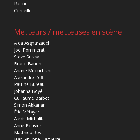
Racine
Corneille
Metteurs / metteuses en scène
Aïda Asgharzadeh
Joël Pommerat
Steve Suissa
Bruno Banon
Ariane Mnouchkine
Alexandre Zeff
Pauline Bureau
Johanna Boyé
Guillaume Barbot
Simon Abkarian
Éric Métayer
Alexis Michalik
Anne Bouvier
Matthieu Roy
Jean-Philippe Daguerre