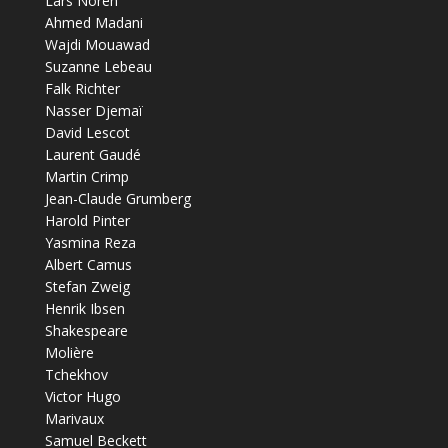
Lars Noren
Ahmed Madani
Wajdi Mouawad
Suzanne Lebeau
Falk Richter
Nasser Djemaï
David Lescot
Laurent Gaudé
Martin Crimp
Jean-Claude Grumberg
Harold Pinter
Yasmina Reza
Albert Camus
Stefan Zweig
Henrik Ibsen
Shakespeare
Molière
Tchekhov
Victor Hugo
Marivaux
Samuel Beckett