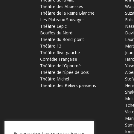
Théâtre des Abbesses
Waj
Théâtre de la Reine Blanche
Suz
Les Plateaux Sauvages
Falk
Théâtre Lepic
Nas
Bouffes du Nord
Davi
Théâtre du Rond-point
Laur
Théâtre 13
Mart
Théâtre Rive gauche
Jean
Comédie Française
Haro
Théâtre de l’Opprimé
Yas
Théâtre de l’Épée de bois
Albe
Théâtre Michel
Stef
Théâtre des Béliers parisiens
Henr
Sha
Moli
Tch
Vict
Mari
Samu
Ione
En poursuivant votre navigation sur