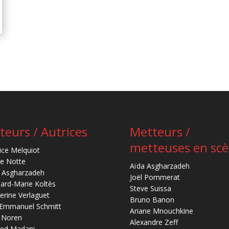
teurs / Autrices
Metteurs /
metteuses en sc
ice Melquiot
re Notte
Aïda Asgharzadeh
 Asgharzadeh
Joël Pommerat
ard-Marie Koltès
Steve Suissa
erine Verlaguet
Bruno Banon
-Emmanuel Schmitt
Ariane Mnouchkine
 Noren
Alexandre Zeff
ed Madani