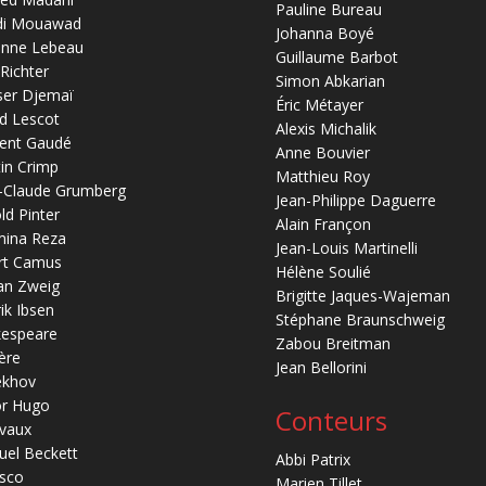
Pauline Bureau
di Mouawad
Johanna Boyé
anne Lebeau
Guillaume Barbot
 Richter
Simon Abkarian
ser Djemaï
Éric Métayer
d Lescot
Alexis Michalik
ent Gaudé
Anne Bouvier
in Crimp
Matthieu Roy
-Claude Grumberg
Jean-Philippe Daguerre
ld Pinter
Alain Françon
mina Reza
Jean-Louis Martinelli
rt Camus
Hélène Soulié
an Zweig
Brigitte Jaques-Wajeman
ik Ibsen
Stéphane Braunschweig
kespeare
Zabou Breitman
ère
Jean Bellorini
ekhov
or Hugo
Conteurs
vaux
el Beckett
Abbi Patrix
sco
Marien Tillet