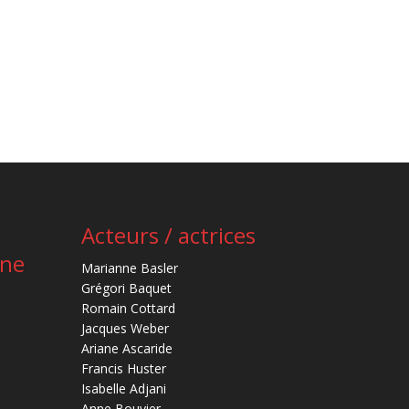
Acteurs / actrices
ène
Marianne Basler
Grégori Baquet
Romain Cottard
Jacques Weber
Ariane Ascaride
Francis Huster
Isabelle Adjani
Anne Bouvier