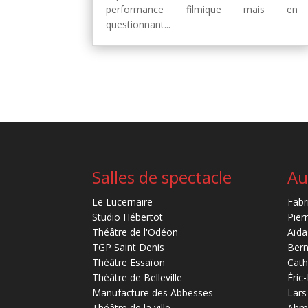
performance filmique mais en
questionnant...
Salles de spectacle
Au
Le Lucernaire
Fabr
Studio Hébertot
Pier
Théâtre de l'Odéon
Aïda
TGP Saint Denis
Bern
Théâtre Essaïon
Cath
Théâtre de Belleville
Éric
Manufacture des Abbesses
Lars
Théâtre de la ville
Ahm