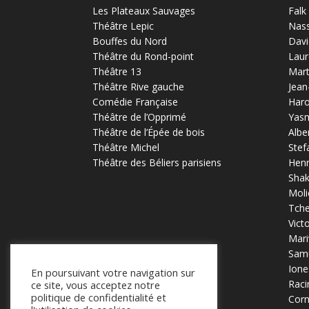
Les Plateaux Sauvages
Falk
Théâtre Lepic
Nas
Bouffes du Nord
Davi
Théâtre du Rond-point
Laur
Théâtre 13
Mart
Théâtre Rive gauche
Jean
Comédie Française
Haro
Théâtre de l’Opprimé
Yas
Théâtre de l’Épée de bois
Albe
Théâtre Michel
Stef
Théâtre des Béliers parisiens
Henr
Sha
Moli
Tch
Vict
Mari
Samu
Ione
En poursuivant votre navigation sur
Raci
ce site, vous acceptez notre
politique de confidentialité et
Corn