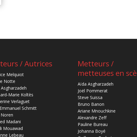
teurs / Autrices
Metteurs /
metteuses en sc
ice Melquiot
re Notte
Aïda Asgharzadeh
 Asgharzadeh
Joël Pommerat
ard-Marie Koltès
Steve Suissa
erine Verlaguet
Bruno Banon
-Emmanuel Schmitt
Ariane Mnouchkine
 Noren
Alexandre Zeff
ed Madani
Pauline Bureau
di Mouawad
Johanna Boyé
anne Lebeau