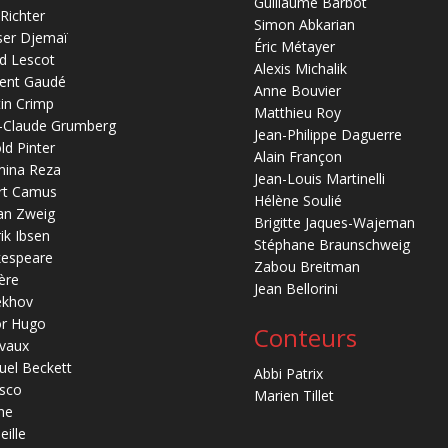
Guillaume Barbot
 Richter
Simon Abkarian
ser Djemaï
Éric Métayer
d Lescot
Alexis Michalik
ent Gaudé
Anne Bouvier
in Crimp
Matthieu Roy
-Claude Grumberg
Jean-Philippe Daguerre
ld Pinter
Alain Françon
mina Reza
Jean-Louis Martinelli
rt Camus
Hélène Soulié
an Zweig
Brigitte Jaques-Wajeman
ik Ibsen
Stéphane Braunschweig
kespeare
Zabou Breitman
ère
Jean Bellorini
ekhov
or Hugo
Conteurs
vaux
el Beckett
Abbi Patrix
sco
Marien Tillet
ne
eille