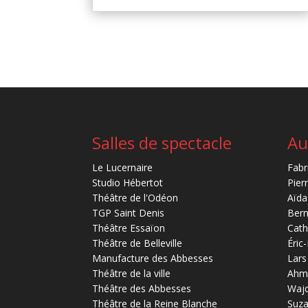
Salles de spectacle
Au
Le Lucernaire
Fabr
Studio Hébertot
Pier
Théâtre de l'Odéon
Aïda
TGP Saint Denis
Bern
Théâtre Essaïon
Cath
Théâtre de Belleville
Éric
Manufacture des Abbesses
Lars
Théâtre de la ville
Ahm
Théâtre des Abbesses
Waj
Théâtre de la Reine Blanche
Suz