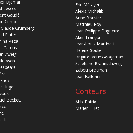
ser Djemaï
Éric Métayer
d Lescot
Alexis Michalik
ent Gaudé
Anne Bouvier
in Crimp
Matthieu Roy
-Claude Grumberg
Jean-Philippe Daguerre
ld Pinter
Alain Françon
mina Reza
Jean-Louis Martinelli
rt Camus
Hélène Soulié
an Zweig
Brigitte Jaques-Wajeman
ik Ibsen
Stéphane Braunschweig
kespeare
Zabou Breitman
ère
Jean Bellorini
ekhov
or Hugo
Conteurs
vaux
el Beckett
Abbi Patrix
sco
Marien Tillet
ne
eille