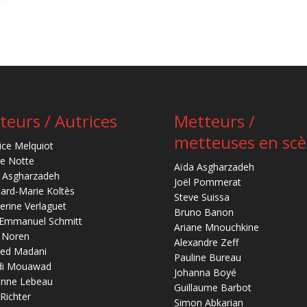
teurs / Autrices
Metteurs /
metteuses en sc
ice Melquiot
re Notte
Aïda Asgharzadeh
 Asgharzadeh
Joël Pommerat
ard-Marie Koltès
Steve Suissa
erine Verlaguet
Bruno Banon
-Emmanuel Schmitt
Ariane Mnouchkine
 Noren
Alexandre Zeff
ed Madani
Pauline Bureau
di Mouawad
Johanna Boyé
anne Lebeau
Guillaume Barbot
 Richter
Simon Abkarian