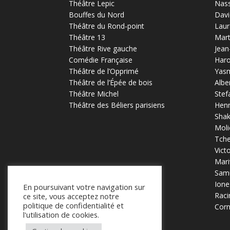
Théâtre Lepic
Nas
Bouffes du Nord
Davi
Théâtre du Rond-point
Laur
Théâtre 13
Mart
Théâtre Rive gauche
Jean
Comédie Française
Haro
Théâtre de l’Opprimé
Yas
Théâtre de l’Épée de bois
Albe
Théâtre Michel
Stef
Théâtre des Béliers parisiens
Henr
Sha
Moli
Tch
Vict
Mari
Samu
Ione
En poursuivant votre navigation sur
Raci
ce site, vous acceptez notre
politique de confidentialité et
Corn
l'utilisation de cookies.