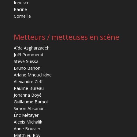
Ionesco
Racine
Corneille
Metteurs / metteuses en scène
Aïda Asgharzadeh
Joël Pommerat
Steve Suissa
Bruno Banon
Ariane Mnouchkine
Alexandre Zeff
Pauline Bureau
Johanna Boyé
Guillaume Barbot
Simon Abkarian
Éric Métayer
Alexis Michalik
Anne Bouvier
Matthieu Roy