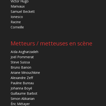
Victor Hugo
Marivaux
Samuel Beckett
Ionesco
Racine
Corneille
Metteurs / metteuses en scène
Aïda Asgharzadeh
Joël Pommerat
Steve Suissa
Bruno Banon
Ariane Mnouchkine
Alexandre Zeff
Pauline Bureau
Johanna Boyé
Guillaume Barbot
Simon Abkarian
Éric Métayer