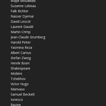
Wajdi Mouawad
Suzanne Lebeau
Falk Richter
Nasser Djemaï
David Lescot
Laurent Gaudé
Martin Crimp
Jean-Claude Grumberg
Harold Pinter
Yasmina Reza
Albert Camus
Stefan Zweig
Henrik Ibsen
Shakespeare
Molière
Tchekhov
Victor Hugo
Marivaux
Samuel Beckett
Ionesco
Racine