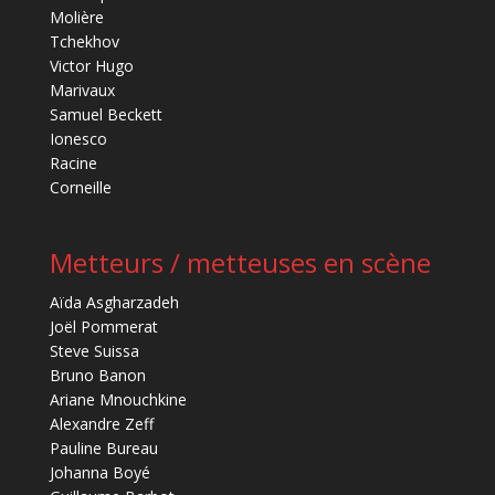
Molière
Tchekhov
Victor Hugo
Marivaux
Samuel Beckett
Ionesco
Racine
Corneille
Metteurs / metteuses en scène
Aïda Asgharzadeh
Joël Pommerat
Steve Suissa
Bruno Banon
Ariane Mnouchkine
Alexandre Zeff
Pauline Bureau
Johanna Boyé