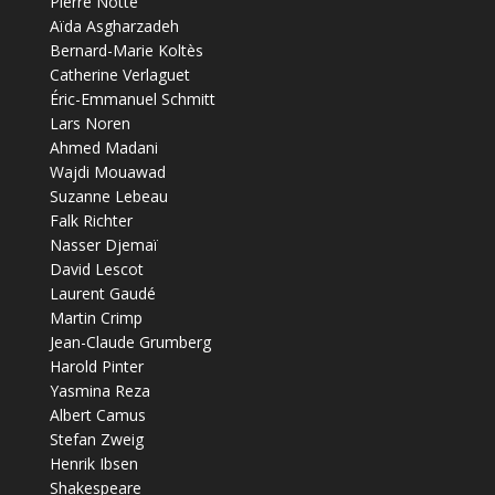
Pierre Notte
Aïda Asgharzadeh
Bernard-Marie Koltès
Catherine Verlaguet
Éric-Emmanuel Schmitt
Lars Noren
Ahmed Madani
Wajdi Mouawad
Suzanne Lebeau
Falk Richter
Nasser Djemaï
David Lescot
Laurent Gaudé
Martin Crimp
Jean-Claude Grumberg
Harold Pinter
Yasmina Reza
Albert Camus
Stefan Zweig
Henrik Ibsen
Shakespeare