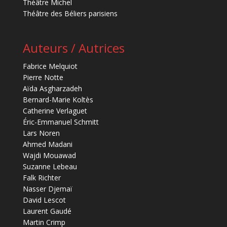
Théâtre Michel
Théâtre des Béliers parisiens
Auteurs / Autrices
Fabrice Melquiot
Pierre Notte
Aïda Asgharzadeh
Bernard-Marie Koltès
Catherine Verlaguet
Éric-Emmanuel Schmitt
Lars Noren
Ahmed Madani
Wajdi Mouawad
Suzanne Lebeau
Falk Richter
Nasser Djemaï
David Lescot
Laurent Gaudé
Martin Crimp