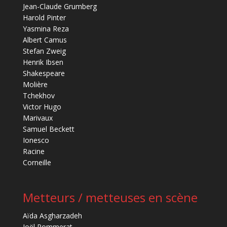
Jean-Claude Grumberg
Harold Pinter
Yasmina Reza
Albert Camus
Stefan Zweig
Henrik Ibsen
Shakespeare
Molière
Tchekhov
Victor Hugo
Marivaux
Samuel Beckett
Ionesco
Racine
Corneille
Metteurs / metteuses en scène
Aïda Asgharzadeh
Joël Pommerat