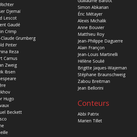
Guillaume Barbot
 Richter
Simon Abkarian
ser Djemaï
Éric Métayer
d Lescot
Alexis Michalik
ent Gaudé
Anne Bouvier
in Crimp
Matthieu Roy
-Claude Grumberg
Jean-Philippe Daguerre
ld Pinter
Alain Françon
mina Reza
Jean-Louis Martinelli
rt Camus
Hélène Soulié
an Zweig
Brigitte Jaques-Wajeman
ik Ibsen
Stéphane Braunschweig
kespeare
Zabou Breitman
ère
Jean Bellorini
ekhov
or Hugo
Conteurs
vaux
el Beckett
Abbi Patrix
sco
Marien Tillet
ne
eille