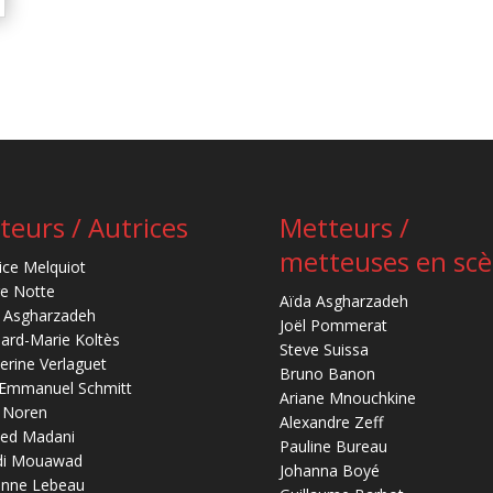
teurs / Autrices
Metteurs /
metteuses en sc
ice Melquiot
re Notte
Aïda Asgharzadeh
 Asgharzadeh
Joël Pommerat
ard-Marie Koltès
Steve Suissa
erine Verlaguet
Bruno Banon
-Emmanuel Schmitt
Ariane Mnouchkine
 Noren
Alexandre Zeff
ed Madani
Pauline Bureau
di Mouawad
Johanna Boyé
anne Lebeau