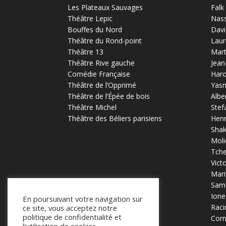
Les Plateaux Sauvages
Falk
Théâtre Lepic
Nas
Bouffes du Nord
Davi
Théâtre du Rond-point
Laur
Théâtre 13
Mart
Théâtre Rive gauche
Jean
Comédie Française
Haro
Théâtre de l’Opprimé
Yas
Théâtre de l’Épée de bois
Albe
Théâtre Michel
Stef
Théâtre des Béliers parisiens
Henr
Sha
Moli
Tch
Vict
Mari
Samu
Ione
En poursuivant votre navigation sur
Raci
ce site, vous acceptez notre
politique de confidentialité et
Corn