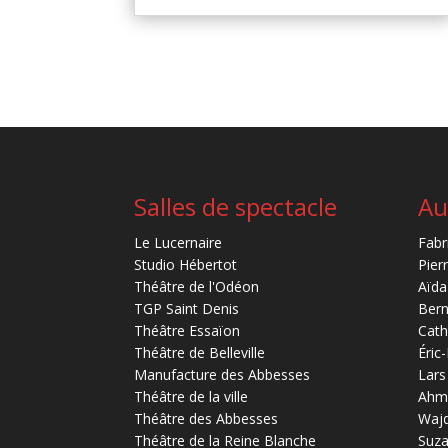
Salles de spectacle
Au
Le Lucernaire
Fabr
Studio Hébertot
Pier
Théâtre de l'Odéon
Aïda
TGP Saint Denis
Bern
Théâtre Essaïon
Cath
Théâtre de Belleville
Éric
Manufacture des Abbesses
Lars
Théâtre de la ville
Ahm
Théâtre des Abbesses
Waj
Théâtre de la Reine Blanche
Suz