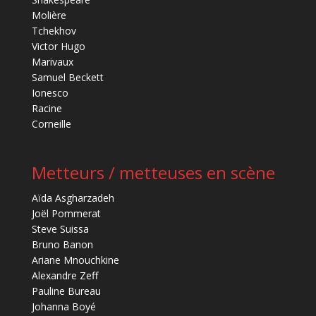
Molière
Tchekhov
Victor Hugo
Marivaux
Samuel Beckett
Ionesco
Racine
Corneille
Metteurs / metteuses en scène
Aïda Asgharzadeh
Joël Pommerat
Steve Suissa
Bruno Banon
Ariane Mnouchkine
Alexandre Zeff
Pauline Bureau
Johanna Boyé