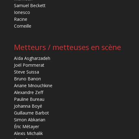
Samuel Beckett
Ionesco
Racine
Corneille
Metteurs / metteuses en scène
Aïda Asgharzadeh
Joël Pommerat
Steve Suissa
Bruno Banon
Ariane Mnouchkine
Alexandre Zeff
Pauline Bureau
Johanna Boyé
Guillaume Barbot
Simon Abkarian
Éric Métayer
Alexis Michalik