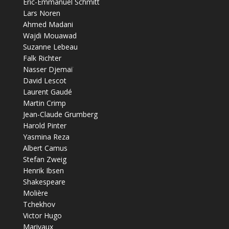
Éric-Emmanuel Schmitt
Lars Noren
Ahmed Madani
Wajdi Mouawad
Suzanne Lebeau
Falk Richter
Nasser Djemaï
David Lescot
Laurent Gaudé
Martin Crimp
Jean-Claude Grumberg
Harold Pinter
Yasmina Reza
Albert Camus
Stefan Zweig
Henrik Ibsen
Shakespeare
Molière
Tchekhov
Victor Hugo
Marivaux