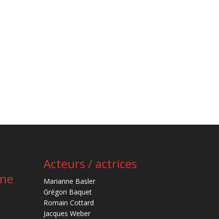
Acteurs / actrices
ène
Marianne Basler
Grégori Baquet
Romain Cottard
Jacques Weber