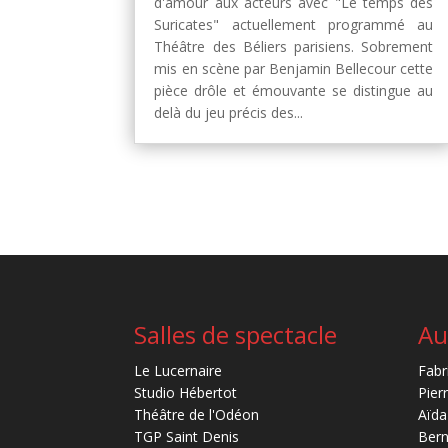
d'amour aux acteurs avec "Le temps des
Suricates" actuellement programmé au
Théâtre des Béliers parisiens. Sobrement
mis en scène par Benjamin Bellecour cette
pièce drôle et émouvante se distingue au
delà du jeu précis des...
Salles de spectacle
Au
Le Lucernaire
Fabr
Studio Hébertot
Pier
Théâtre de l'Odéon
Aïda
TGP Saint Denis
Bern