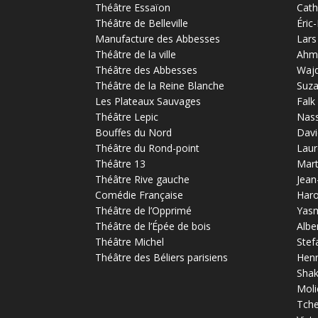
Théâtre Essaïon
Cath
Théâtre de Belleville
Éric
Manufacture des Abbesses
Lars
Théâtre de la ville
Ahm
Théâtre des Abbesses
Waj
Théâtre de la Reine Blanche
Suz
Les Plateaux Sauvages
Falk
Théâtre Lepic
Nas
Bouffes du Nord
Davi
Théâtre du Rond-point
Laur
Théâtre 13
Mart
Théâtre Rive gauche
Jean
Comédie Française
Haro
Théâtre de l’Opprimé
Yas
Théâtre de l’Épée de bois
Albe
Théâtre Michel
Stef
Théâtre des Béliers parisiens
Henr
Sha
Moli
Tch