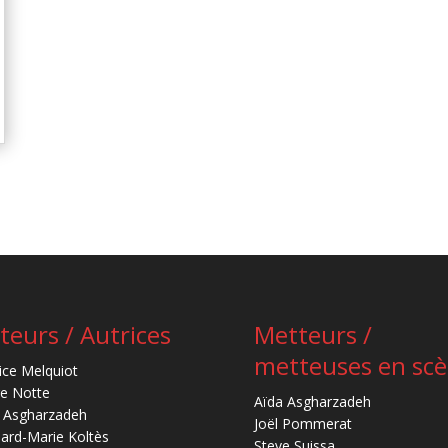
teurs / Autrices
Metteurs /
metteuses en sc
ice Melquiot
re Notte
Aïda Asgharzadeh
 Asgharzadeh
Joël Pommerat
ard-Marie Koltès
Steve Suissa