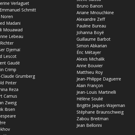
erine Verlaguet
Bruno Banon
-Emmanuel Schmitt
Ariane Mnouchkine
 Noren
Alexandre Zeff
ed Madani
Pauline Bureau
di Mouawad
Johanna Boyé
anne Lebeau
Guillaume Barbot
 Richter
Simon Abkarian
ser Djemaï
Éric Métayer
d Lescot
Alexis Michalik
ent Gaudé
Anne Bouvier
in Crimp
Matthieu Roy
-Claude Grumberg
Jean-Philippe Daguerre
ld Pinter
Alain Françon
mina Reza
Jean-Louis Martinelli
rt Camus
Hélène Soulié
an Zweig
Brigitte Jaques-Wajeman
ik Ibsen
Stéphane Braunschweig
kespeare
Zabou Breitman
ère
Jean Bellorini
ekhov