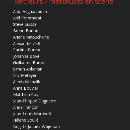
Metteurs / metteuses en scène
Aïda Asgharzadeh
Joël Pommerat
Steve Suissa
Bruno Banon
Ariane Mnouchkine
Alexandre Zeff
Pauline Bureau
Johanna Boyé
Guillaume Barbot
Simon Abkarian
Éric Métayer
Alexis Michalik
Anne Bouvier
Matthieu Roy
Jean-Philippe Daguerre
Alain Françon
Jean-Louis Martinelli
Hélène Soulié
Brigitte Jaques-Wajeman