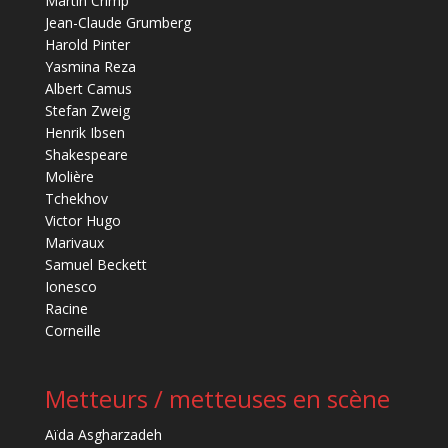
Martin Crimp
Jean-Claude Grumberg
Harold Pinter
Yasmina Reza
Albert Camus
Stefan Zweig
Henrik Ibsen
Shakespeare
Molière
Tchekhov
Victor Hugo
Marivaux
Samuel Beckett
Ionesco
Racine
Corneille
Metteurs / metteuses en scène
Aïda Asgharzadeh