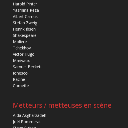
Harold Pinter
Yasmina Reza
Albert Camus
Stefan Zweig
Henrik Ibsen
Shakespeare
Molière
Tchekhov
Victor Hugo
Marivaux
Samuel Beckett
Ionesco
Racine
Corneille
Metteurs / metteuses en scène
Aïda Asgharzadeh
Joël Pommerat
Steve Suissa