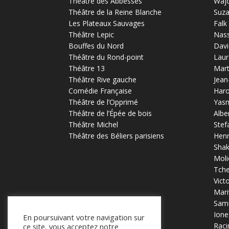
Théâtre des Abbesses
Waj
Théâtre de la Reine Blanche
Suz
Les Plateaux Sauvages
Falk
Théâtre Lepic
Nas
Bouffes du Nord
Davi
Théâtre du Rond-point
Laur
Théâtre 13
Mart
Théâtre Rive gauche
Jean
Comédie Française
Haro
Théâtre de l’Opprimé
Yas
Théâtre de l’Épée de bois
Albe
Théâtre Michel
Stef
Théâtre des Béliers parisiens
Henr
Sha
Moli
Tch
Vict
Mari
Samu
Ione
En poursuivant votre navigation sur
Raci
ce site, vous acceptez notre