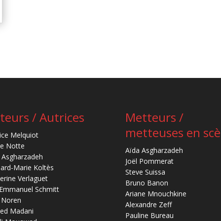
teurs / Autrices
Metteurs /
metteuses en sc
ice Melquiot
re Notte
Aïda Asgharzadeh
 Asgharzadeh
Joël Pommerat
ard-Marie Koltès
Steve Suissa
erine Verlaguet
Bruno Banon
-Emmanuel Schmitt
Ariane Mnouchkine
 Noren
Alexandre Zeff
ed Madani
Pauline Bureau