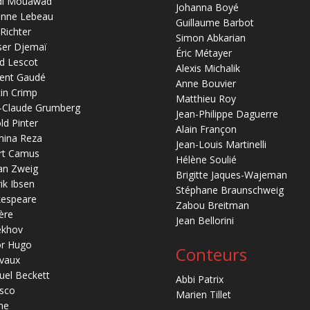
di Mouawad
Johanna Boyé
anne Lebeau
Guillaume Barbot
 Richter
Simon Abkarian
ser Djemaï
Éric Métayer
d Lescot
Alexis Michalik
ent Gaudé
Anne Bouvier
in Crimp
Matthieu Roy
-Claude Grumberg
Jean-Philippe Daguerre
ld Pinter
Alain Françon
mina Reza
Jean-Louis Martinelli
rt Camus
Hélène Soulié
an Zweig
Brigitte Jaques-Wajeman
ik Ibsen
Stéphane Braunschweig
kespeare
Zabou Breitman
ère
Jean Bellorini
ekhov
or Hugo
Conteurs
vaux
el Beckett
Abbi Patrix
sco
Marien Tillet
ne