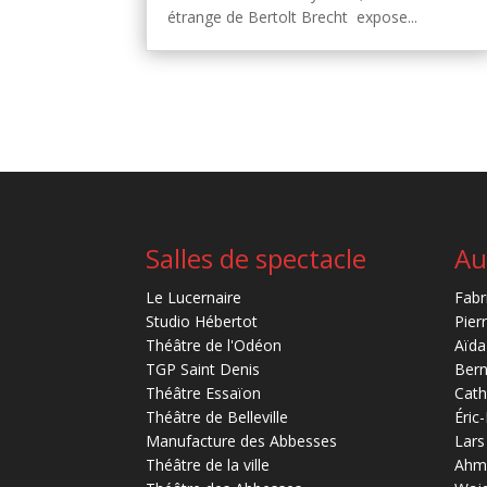
étrange de Bertolt Brecht expose...
Salles de spectacle
Au
Le Lucernaire
Fabr
Studio Hébertot
Pier
Théâtre de l'Odéon
Aïda
TGP Saint Denis
Bern
Théâtre Essaïon
Cath
Théâtre de Belleville
Éric
Manufacture des Abbesses
Lars
Théâtre de la ville
Ahm