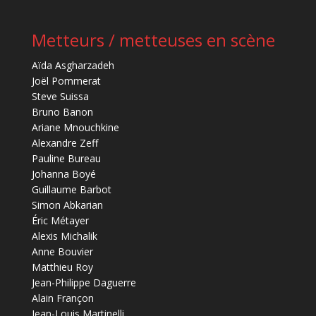
Metteurs / metteuses en scène
Aïda Asgharzadeh
Joël Pommerat
Steve Suissa
Bruno Banon
Ariane Mnouchkine
Alexandre Zeff
Pauline Bureau
Johanna Boyé
Guillaume Barbot
Simon Abkarian
Éric Métayer
Alexis Michalik
Anne Bouvier
Matthieu Roy
Jean-Philippe Daguerre
Alain Françon
Jean-Louis Martinelli