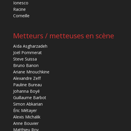
Ionesco
Racine
Corneille
Metteurs / metteuses en scène
Aïda Asgharzadeh
Joël Pommerat
Steve Suissa
Bruno Banon
Ariane Mnouchkine
Alexandre Zeff
Pauline Bureau
Johanna Boyé
Guillaume Barbot
Simon Abkarian
Éric Métayer
Alexis Michalik
Anne Bouvier
Matthieu Roy