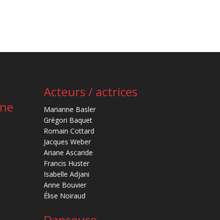
Acteurs / actrices
ène
Marianne Basler
Grégori Baquet
Romain Cottard
Jacques Weber
Ariane Ascaride
Francis Huster
Isabelle Adjani
Anne Bouvier
Élise Noiraud
Danseuse