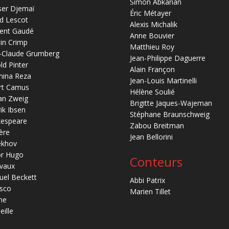
Simon Abkarian
ser Djemaï
Éric Métayer
d Lescot
Alexis Michalik
ent Gaudé
Anne Bouvier
in Crimp
Matthieu Roy
-Claude Grumberg
Jean-Philippe Daguerre
ld Pinter
Alain Françon
mina Reza
Jean-Louis Martinelli
rt Camus
Hélène Soulié
an Zweig
Brigitte Jaques-Wajeman
ik Ibsen
Stéphane Braunschweig
kespeare
Zabou Breitman
ère
Jean Bellorini
ekhov
or Hugo
Conteurs
vaux
el Beckett
Abbi Patrix
sco
Marien Tillet
ne
eille