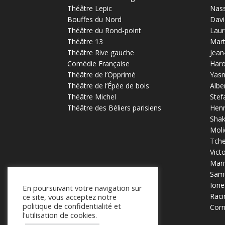
Théâtre Lepic
Nas
Bouffes du Nord
Davi
Théâtre du Rond-point
Laur
Théâtre 13
Mart
Théâtre Rive gauche
Jean
Comédie Française
Haro
Théâtre de l’Opprimé
Yas
Théâtre de l’Épée de bois
Albe
Théâtre Michel
Stef
Théâtre des Béliers parisiens
Henr
Sha
Moli
Tch
Vict
Mari
Samu
Ione
En poursuivant votre navigation sur
Raci
ce site, vous acceptez notre
politique de confidentialité et
Corn
l'utilisation de cookies.