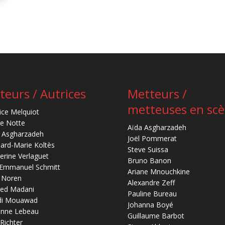
teurs / Autrices
Metteurs /
metteuses en sc
ice Melquiot
re Notte
Aïda Asgharzadeh
 Asgharzadeh
Joël Pommerat
ard-Marie Koltès
Steve Suissa
erine Verlaguet
Bruno Banon
-Emmanuel Schmitt
Ariane Mnouchkine
 Noren
Alexandre Zeff
ed Madani
Pauline Bureau
di Mouawad
Johanna Boyé
anne Lebeau
Guillaume Barbot
 Richter