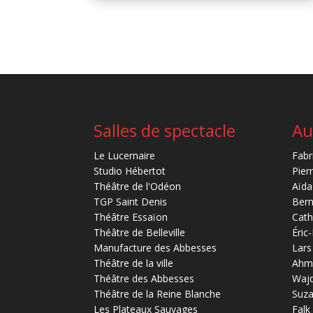
Salles de spectacle
Au
Le Lucernaire
Fabr
Studio Hébertot
Pier
Théâtre de l'Odéon
Aïda
TGP Saint Denis
Bern
Théâtre Essaïon
Cath
Théâtre de Belleville
Éric
Manufacture des Abbesses
Lars
Théâtre de la ville
Ahm
Théâtre des Abbesses
Waj
Théâtre de la Reine Blanche
Suz
Les Plateaux Sauvages
Falk