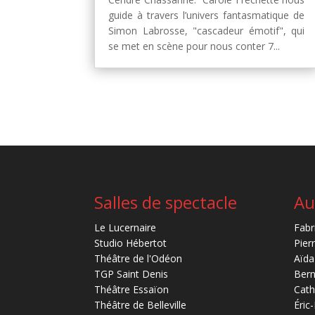
guide à travers l’univers fantasmatique de
Simon Labrosse, "cascadeur émotif", qui
se met en scène pour nous conter 7...
Salles de spectacle
Au
Le Lucernaire
Fabr
Studio Hébertot
Pier
Théâtre de l'Odéon
Aïda
TGP Saint Denis
Bern
Théâtre Essaïon
Cath
Théâtre de Belleville
Éric