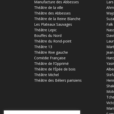
Manufacture des Abbesses
Lars
Théâtre de la ville
Ahm
Théâtre des Abbesses
Waj
Théâtre de la Reine Blanche
Suz
Les Plateaux Sauvages
Falk
Théâtre Lepic
Nas
Bouffes du Nord
Davi
Théâtre du Rond-point
Laur
Théâtre 13
Mart
Théâtre Rive gauche
Jean
Comédie Française
Haro
Théâtre de l’Opprimé
Yas
Théâtre de l’Épée de bois
Albe
Théâtre Michel
Stef
Théâtre des Béliers parisiens
Henr
Sha
Moli
Tch
Vict
Mari
Samu