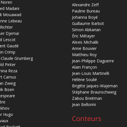
 Noren
Alexandre Zeff
ed Madani
Pauline Bureau
di Mouawad
Johanna Boyé
anne Lebeau
Guillaume Barbot
 Richter
Simon Abkarian
ser Djemaï
Éric Métayer
d Lescot
Alexis Michalik
ent Gaudé
Anne Bouvier
in Crimp
Matthieu Roy
-Claude Grumberg
Jean-Philippe Daguerre
ld Pinter
Alain Françon
mina Reza
Jean-Louis Martinelli
rt Camus
Hélène Soulié
an Zweig
Brigitte Jaques-Wajeman
ik Ibsen
Stéphane Braunschweig
kespeare
Zabou Breitman
ère
Jean Bellorini
ekhov
or Hugo
Conteurs
vaux
el Beckett