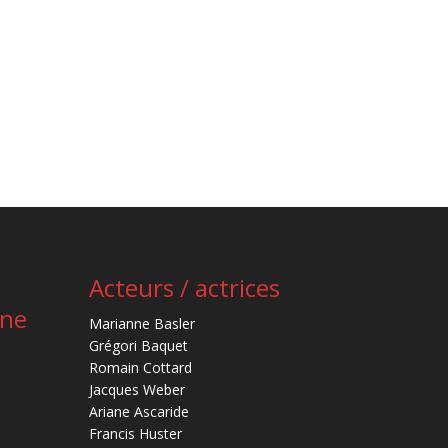
Acteurs / actrices
ène
Marianne Basler
Grégori Baquet
Romain Cottard
Jacques Weber
Ariane Ascaride
Francis Huster