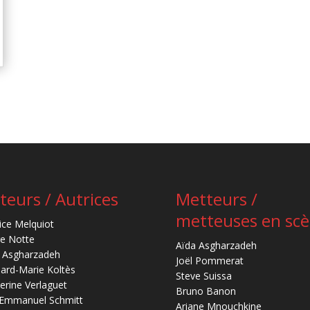
teurs / Autrices
Metteurs /
metteuses en sc
ice Melquiot
re Notte
Aïda Asgharzadeh
 Asgharzadeh
Joël Pommerat
ard-Marie Koltès
Steve Suissa
erine Verlaguet
Bruno Banon
-Emmanuel Schmitt
Ariane Mnouchkine