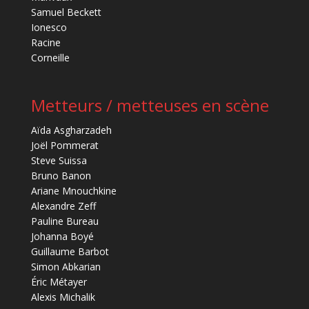
Samuel Beckett
Ionesco
Racine
Corneille
Metteurs / metteuses en scène
Aïda Asgharzadeh
Joël Pommerat
Steve Suissa
Bruno Banon
Ariane Mnouchkine
Alexandre Zeff
Pauline Bureau
Johanna Boyé
Guillaume Barbot
Simon Abkarian
Éric Métayer
Alexis Michalik