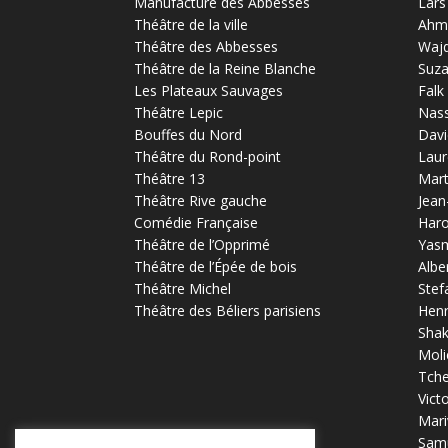
Manufacture des Abbesses
Lars
Théâtre de la ville
Ahm
Théâtre des Abbesses
Waj
Théâtre de la Reine Blanche
Suz
Les Plateaux Sauvages
Falk
Théâtre Lepic
Nas
Bouffes du Nord
Davi
Théâtre du Rond-point
Laur
Théâtre 13
Mart
Théâtre Rive gauche
Jean
Comédie Française
Haro
Théâtre de l’Opprimé
Yas
Théâtre de l’Épée de bois
Albe
Théâtre Michel
Stef
Théâtre des Béliers parisiens
Henr
Sha
Moli
Tch
Vict
Mari
Samu