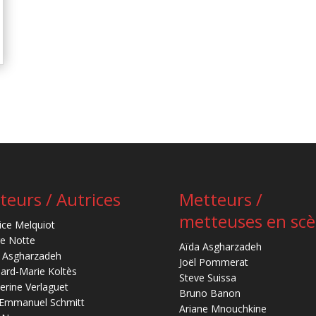
teurs / Autrices
Metteurs /
metteuses en sc
ice Melquiot
re Notte
Aïda Asgharzadeh
 Asgharzadeh
Joël Pommerat
ard-Marie Koltès
Steve Suissa
erine Verlaguet
Bruno Banon
-Emmanuel Schmitt
Ariane Mnouchkine