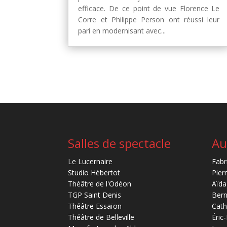
efficace. De ce point de vue Florence Le
Corre et Philippe Person ont réussi leur
pari en modernisant avec...
Salles de spectacle
Au
Le Lucernaire
Fabr
Studio Hébertot
Pier
Théâtre de l'Odéon
Aïda
TGP Saint Denis
Bern
Théâtre Essaïon
Cath
Théâtre de Belleville
Éric