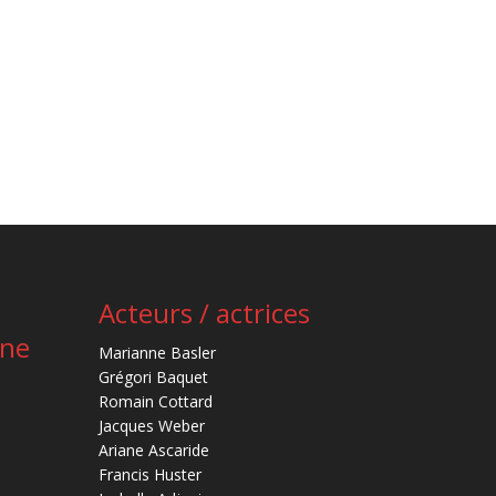
Acteurs / actrices
ène
Marianne Basler
Grégori Baquet
Romain Cottard
Jacques Weber
Ariane Ascaride
Francis Huster