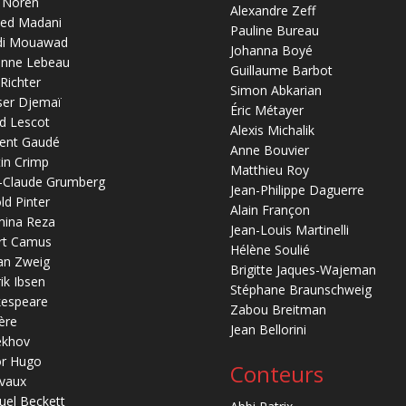
 Noren
Alexandre Zeff
ed Madani
Pauline Bureau
di Mouawad
Johanna Boyé
anne Lebeau
Guillaume Barbot
 Richter
Simon Abkarian
ser Djemaï
Éric Métayer
d Lescot
Alexis Michalik
ent Gaudé
Anne Bouvier
in Crimp
Matthieu Roy
-Claude Grumberg
Jean-Philippe Daguerre
ld Pinter
Alain Françon
mina Reza
Jean-Louis Martinelli
rt Camus
Hélène Soulié
an Zweig
Brigitte Jaques-Wajeman
ik Ibsen
Stéphane Braunschweig
kespeare
Zabou Breitman
ère
Jean Bellorini
ekhov
or Hugo
Conteurs
vaux
el Beckett