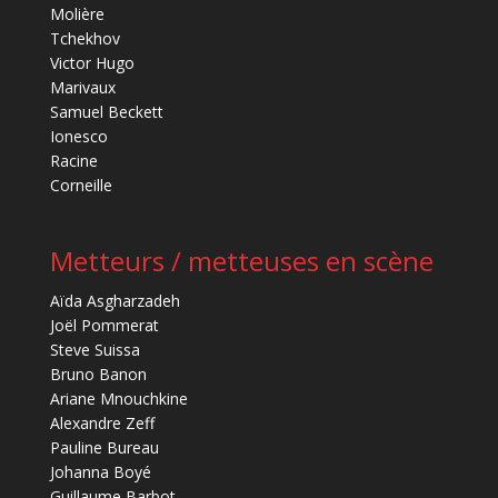
Molière
Tchekhov
Victor Hugo
Marivaux
Samuel Beckett
Ionesco
Racine
Corneille
Metteurs / metteuses en scène
Aïda Asgharzadeh
Joël Pommerat
Steve Suissa
Bruno Banon
Ariane Mnouchkine
Alexandre Zeff
Pauline Bureau
Johanna Boyé
Guillaume Barbot