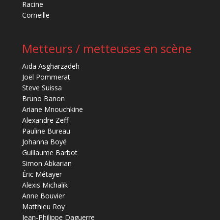
Racine
Corneille
Metteurs / metteuses en scène
Aïda Asgharzadeh
Joël Pommerat
Steve Suissa
Bruno Banon
Ariane Mnouchkine
Alexandre Zeff
Pauline Bureau
Johanna Boyé
Guillaume Barbot
Simon Abkarian
Éric Métayer
Alexis Michalik
Anne Bouvier
Matthieu Roy
Jean-Philippe Daguerre