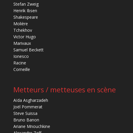
Stefan Zweig
Henrik Ibsen
Shakespeare
Molière
Tchekhov
Victor Hugo
Marivaux
Samuel Beckett
Ionesco
Racine
Corneille
Metteurs / metteuses en scène
Aïda Asgharzadeh
Joël Pommerat
Steve Suissa
Bruno Banon
Ariane Mnouchkine
Alexandre Zeff