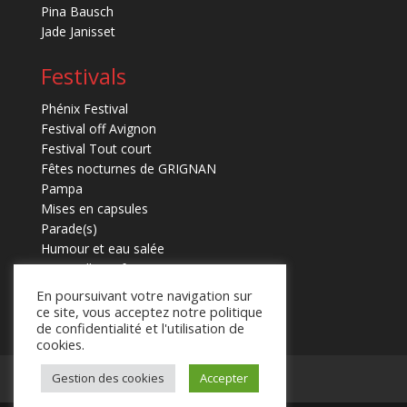
Pina Bausch
Jade Janisset
Festivals
Phénix Festival
Festival off Avignon
Festival Tout court
Fêtes nocturnes de GRIGNAN
Pampa
Mises en capsules
Parade(s)
Humour et eau salée
Marmaille en fugues
En poursuivant votre navigation sur
ce site, vous acceptez notre politique
de confidentialité et l'utilisation de
cookies.
Gestion des cookies
Accepter
Mentions légales
Contact