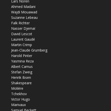
Lars Noren
Ahmed Madani
Wajdi Mouawad
Suzanne Lebeau
Falk Richter
Nasser Djemaï
David Lescot
Laurent Gaudé
Martin Crimp
Jean-Claude Grumberg
Harold Pinter
Yasmina Reza
Albert Camus
Stefan Zweig
Henrik Ibsen
Shakespeare
Molière
Tchekhov
Victor Hugo
Marivaux
Samuel Beckett