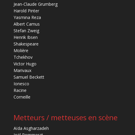
Jean-Claude Grumberg
Harold Pinter
Yasmina Reza
Albert Camus
Stefan Zweig
Henrik Ibsen
Shakespeare
Molière
Tchekhov
Victor Hugo
Marivaux
Samuel Beckett
Ionesco
Racine
Corneille
Metteurs / metteuses en scène
Aïda Asgharzadeh
Joël Pommerat