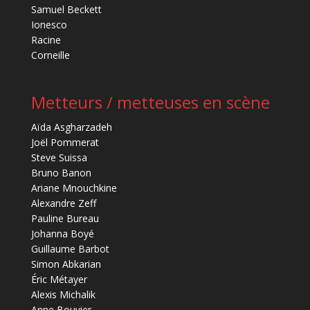
Samuel Beckett
Ionesco
Racine
Corneille
Metteurs / metteuses en scène
Aïda Asgharzadeh
Joël Pommerat
Steve Suissa
Bruno Banon
Ariane Mnouchkine
Alexandre Zeff
Pauline Bureau
Johanna Boyé
Guillaume Barbot
Simon Abkarian
Éric Métayer
Alexis Michalik
Anne Bouvier