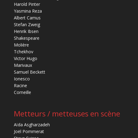
Harold Pinter
Yasmina Reza
Albert Camus
Stefan Zweig
Henrik Ibsen
Shakespeare
Molière
Tchekhov
Victor Hugo
Marivaux
Samuel Beckett
Ionesco
Racine
Corneille
Metteurs / metteuses en scène
Aïda Asgharzadeh
Joël Pommerat